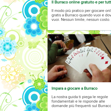
Il Burraco online gratuito e per tutt
Il modo più pratico per giocare onl
gratis a Burraco quando vuoi e do
vuoi. Nessun limite, nessun costo.
Impara a giocare a Burraco
La nostra guida ti piega le regole
fondamentali e le risponde alle
domande più frequenti sul Burraco