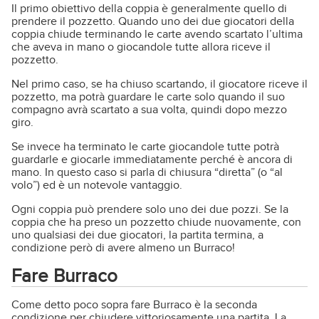
Il primo obiettivo della coppia è generalmente quello di
prendere il pozzetto. Quando uno dei due giocatori della
coppia chiude terminando le carte avendo scartato l’ultima
che aveva in mano o giocandole tutte allora riceve il
pozzetto.
Nel primo caso, se ha chiuso scartando, il giocatore riceve il
pozzetto, ma potrà guardare le carte solo quando il suo
compagno avrà scartato a sua volta, quindi dopo mezzo
giro.
Se invece ha terminato le carte giocandole tutte potrà
guardarle e giocarle immediatamente perché è ancora di
mano. In questo caso si parla di chiusura “diretta” (o “al
volo”) ed è un notevole vantaggio.
Ogni coppia può prendere solo uno dei due pozzi. Se la
coppia che ha preso un pozzetto chiude nuovamente, con
uno qualsiasi dei due giocatori, la partita termina, a
condizione però di avere almeno un Burraco!
Fare Burraco
Come detto poco sopra fare Burraco è la seconda
condizione per chiudere vittoriosamente una partita. La