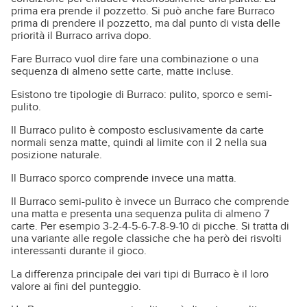
prima era prende il pozzetto. Si può anche fare Burraco
prima di prendere il pozzetto, ma dal punto di vista delle
priorità il Burraco arriva dopo.
Fare Burraco vuol dire fare una combinazione o una
sequenza di almeno sette carte, matte incluse.
Esistono tre tipologie di Burraco: pulito, sporco e semi-
pulito.
Il Burraco pulito è composto esclusivamente da carte
normali senza matte, quindi al limite con il 2 nella sua
posizione naturale.
Il Burraco sporco comprende invece una matta.
Il Burraco semi-pulito è invece un Burraco che comprende
una matta e presenta una sequenza pulita di almeno 7
carte. Per esempio 3-2-4-5-6-7-8-9-10 di picche. Si tratta di
una variante alle regole classiche che ha però dei risvolti
interessanti durante il gioco.
La differenza principale dei vari tipi di Burraco è il loro
valore ai fini del punteggio.