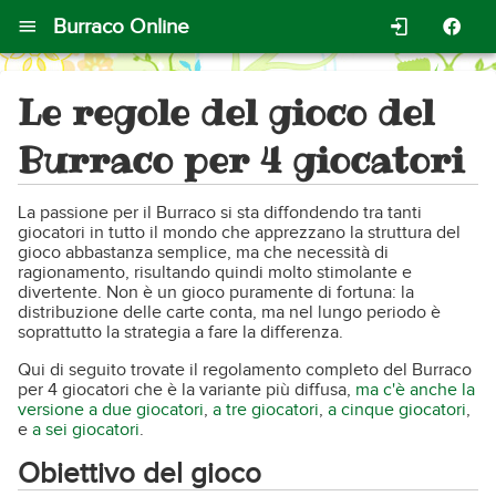
Burraco Online
Le regole del gioco del
Burraco per 4 giocatori
La passione per il Burraco si sta diffondendo tra tanti
giocatori in tutto il mondo che apprezzano la struttura del
gioco abbastanza semplice, ma che necessità di
ragionamento, risultando quindi molto stimolante e
divertente. Non è un gioco puramente di fortuna: la
distribuzione delle carte conta, ma nel lungo periodo è
soprattutto la strategia a fare la differenza.
Qui di seguito trovate il regolamento completo del Burraco
per 4 giocatori che è la variante più diffusa,
ma c'è anche la
versione a due giocatori
,
a tre giocatori
,
a cinque giocatori
,
e
a sei giocatori
.
Obiettivo del gioco