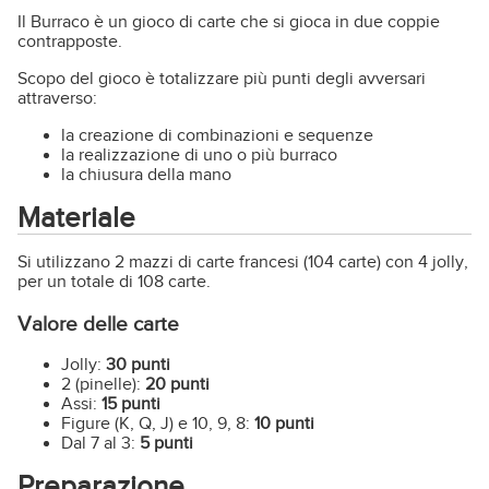
Il Burraco è un gioco di carte che si gioca in due coppie
contrapposte.
Scopo del gioco è totalizzare più punti degli avversari
attraverso:
la creazione di combinazioni e sequenze
la realizzazione di uno o più burraco
la chiusura della mano
Materiale
Si utilizzano 2 mazzi di carte francesi (104 carte) con 4 jolly,
per un totale di 108 carte.
Valore delle carte
Jolly:
30 punti
2 (pinelle):
20 punti
Assi:
15 punti
Figure (K, Q, J) e 10, 9, 8:
10 punti
Dal 7 al 3:
5 punti
Preparazione