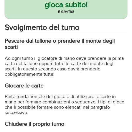
gioca subito!
È GRATIS!
Svolgimento del turno
Pescare dal tallone o prendere il monte degli
scarti
Ad ogni turno il giocatore di mano deve prendere la prima
carta del tallone oppure tutte le carte del monte degli
scarti. In questo secondo caso dovrà prenderle
obbligatoriamente tutte!
Giocare le carte
Parte fondamentale del gioco è di utilizzare le carte in
mano per formare combinazioni o sequenze. I tipi di gioco
che è possibile formare sono elencati nel paragrafo
successivo.
Chiudere il proprio turno